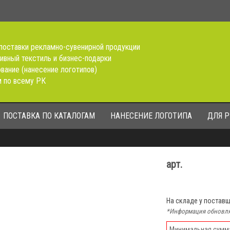
поставки рекламно-сувенирной продукции
ивный текстиль и бизнес-подарки
вание (нанесение логотипов)
 по всему РК
ПОСТАВКА ПО КАТАЛОГАМ
НАНЕСЕНИЕ ЛОГОТИПА
ДЛЯ 
арт.
На складе у постав
*Информация обновля
Минимальная сумма 