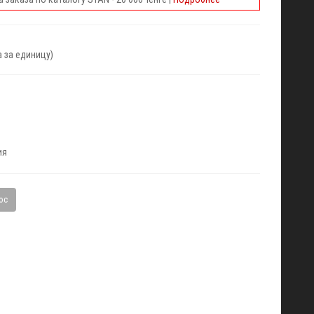
за единицу)
ия
ос