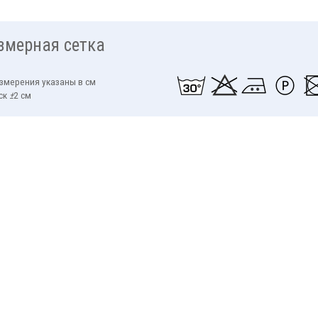
змерная сетка
измерения указаны в см
ск
±
2 см