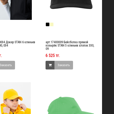
0034 Докер STAN 6 клиньев
арт.17400009 Бейсболка прямой
0, 034
козырёк STAN 5 клиньев хлопок 330,
09
г.
6 525 тг.
Заказать
Заказать