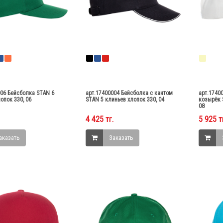
006 Бейсболка STAN 6
арт.17400004 Бейсболка с кантом
арт.1740
опок 330, 06
STAN 5 клиньев хлопок 330, 04
козырёк 
08
4 425 тг.
5 925 т
аказать
Заказать