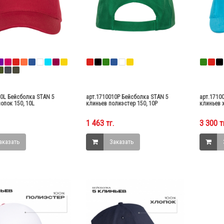
10L Бейсболка STAN 5
арт.1710010P Бейсболка STAN 5
арт.1710
опок 150, 10L
клиньев полиэстер 150, 10P
клиньев х
1 463 тг.
3 300 т
аказать
Заказать