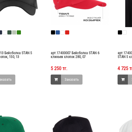
013 Бейсболка STAN 5
арт.17400007 Бейсболка STAN 6
арт.1740
опок, 150, 13
клиньев хлопок 280, 07
STAN 5 к
5 250 тг.
4 725 т
аказать
Заказать