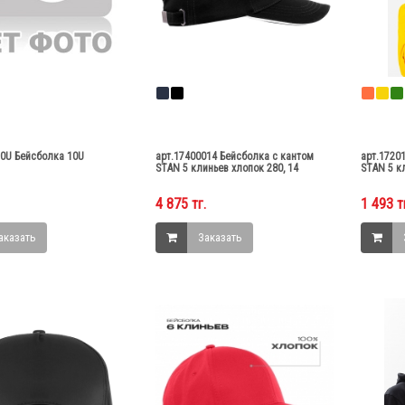
10U Бейсболка 10U
арт.17400014 Бейсболка с кантом
арт.1720
STAN 5 клиньев хлопок 280, 14
STAN 5 к
4 875 тг.
1 493 т
аказать
Заказать