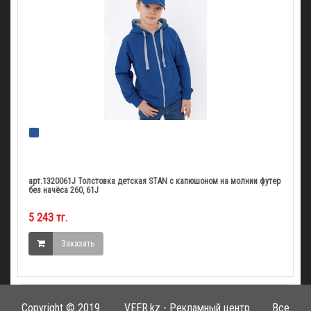
арт.1320061J Толстовка детская STAN с капюшоном на молнии футер
без начёса 260, 61J
5 243 тг.
Заказать
Copyright © 2019.
VEER.kz - Рекламный центр
Все