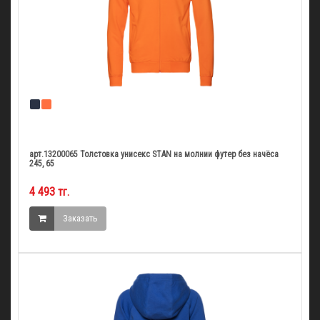
арт.13200065 Толстовка унисекс STAN на молнии футер без начёса
245, 65
4 493 тг.
Заказать