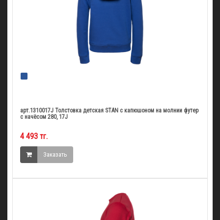
арт.1310017J Толстовка детская STAN с капюшоном на молнии футер
с начёсом 280, 17J
4 493 тг.
Заказать