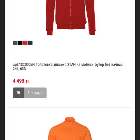
арт.1320065N Толстовка унисекс STAN на молнии футер без начёса
245, 65N
4 493 тг.
Заказать