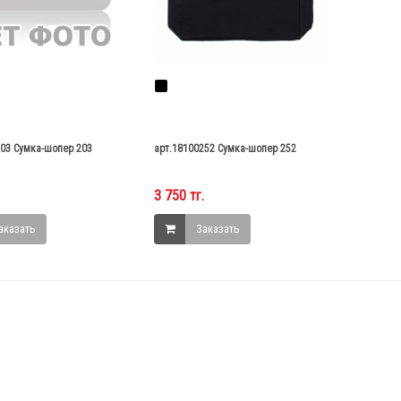
203 Сумка-шопер 203
арт.18100252 Сумка-шопер 252
3 750 тг.
аказать
Заказать