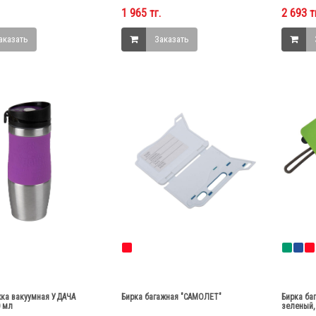
1 965 тг.
2 693 т
аказать
Заказать
ка вакуумная УДАЧА
Бирка багажная "САМОЛЕТ"
Бирка ба
0 мл
зеленый, 