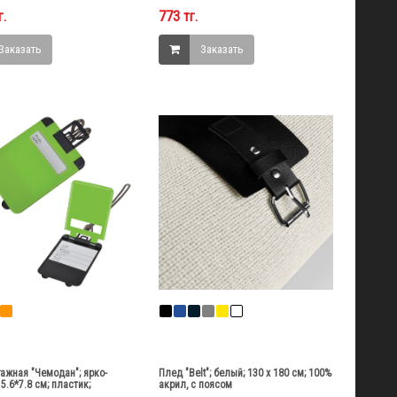
г.
773 тг.
Заказать
Заказать
гажная "Чемодан"; ярко-
Плед "Belt"; белый; 130 х 180 см; 100%
5.6*7.8 см; пластик;
акрил, с поясом