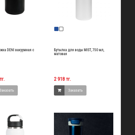
жка DENI вакуумная с
Бутылка для воды MIST, 750 мл,
матовая
тг.
2 918 тг.
Заказать
Заказать