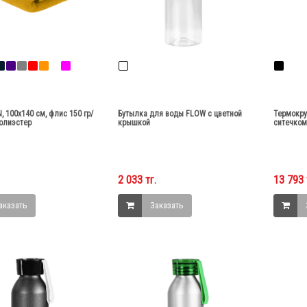
, 100х140 см, флис 150 гр/
Бутылка для воды FLOW с цветной
Термокру
полиэстер
крышкой
ситечком
2 033 тг.
13 793 
аказать
Заказать