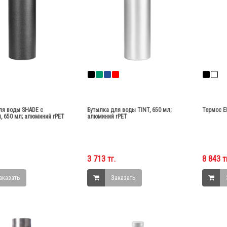
ля воды SHADE с
Бутылка для воды TINT, 650 мл;
Термос E
, 650 мл; алюминий rPET
алюминий rPET
3 713 тг.
8 843 т
аказать
Заказать