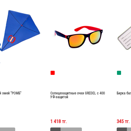
 змей "РОМБ"
Солнцезащитные очки GREDEL c 400
Бирка ба
УФ-защитой
1 418 тг.
345 тг.