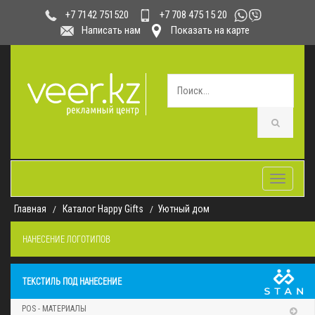
+7 708 475 15 20
+7 7142 751520
Написать нам
Показать на карте
Toggle
navigatio
Главная
Каталог Happy Gifts
Уютный дом
НАНЕСЕНИЕ ЛОГОТИПОВ
ТЕКСТИЛЬ ПОД НАНЕСЕНИЕ
POS - МАТЕРИАЛЫ