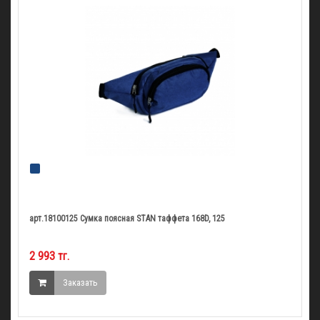
арт.18100125 Сумка поясная STAN таффета 168D, 125
2 993 тг.
Заказать