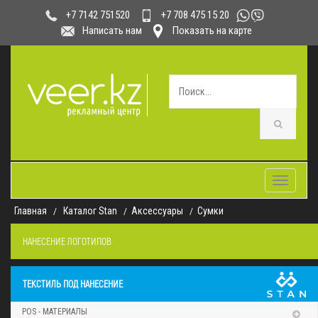
+7 708 475 15 20
+7 7142 751520
Написать нам
Показать на карте
Toggle
navigatio
Главная
Каталог Stan
Аксессуары
Сумки
НАНЕСЕНИЕ ЛОГОТИПОВ
ТЕКСТИЛЬ ПОД НАНЕСЕНИЕ
POS - МАТЕРИАЛЫ