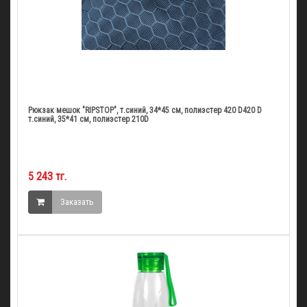
Рюкзак мешок "RIPSTOP", т.синий, 34*45 см, полиэстер 420 D420 D
т.синий, 35*41 см, полиэстер 210D
5 243 тг.
Заказать