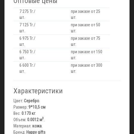
Оптовые цены
7 275 Тг./
при заказе от 25
шт.
шт.
7 125 Тг./
при заказе от 50
шт.
шт.
6 975 Тг./
при заказе от 75
шт.
шт.
6 750 Тг./
при заказе от 150
шт.
шт.
6 600 Тг./
при заказе от 300
шт.
шт.
Характеристики
Цвет:
Серебро
.
Размер:
9*10,5 см
Вес:
0.173 кг
.
3
Объем:
0.0012 м
.
Материал:
кожа
.
Бренд:
Happy gifts