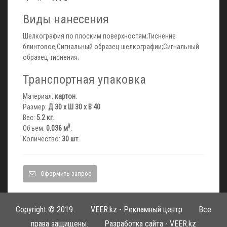
Виды нанесения
Шелкография по плоским поверхностям;Тиснение
блинтовое;Сигнальный образец шелкографии;Сигнальный
образец тиснения;
Транспортная упаковка
Материал:
картон
.
Размер:
Д 30 x Ш 30 x В 40
.
Вес:
5.2 кг
.
3
Объем:
0.036 м
.
Количество:
30 шт
.
Оформить запрос
Copyright © 2019.
VEER.kz - Рекламный центр
Все
права защищены. Разработка сайта -
VEER.kz