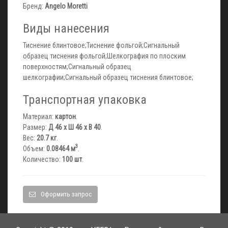
Бренд:
Angelo Moretti
Виды нанесения
Тиснение блинтовое;Тиснение фольгой;Сигнальный
образец тиснения фольгой;Шелкография по плоским
поверхностям;Сигнальный образец
шелкографии;Сигнальный образец тиснения блинтовое;
Транспортная упаковка
Материал:
картон
.
Размер:
Д 46 x Ш 46 x В 40
.
Вес:
20.7 кг
.
3
Объем:
0.08464 м
.
Количество:
100 шт
.
Оформить запрос