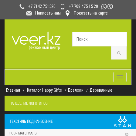
+7 708 475 15 20
+7 7142 751520
Написать нам
Показать на карте
Toggle
navigatio
Главная
Каталог Happy Gifts
Брелоки
Деревянные
НАНЕСЕНИЕ ЛОГОТИПОВ
ТЕКСТИЛЬ ПОД НАНЕСЕНИЕ
POS - МАТЕРИАЛЫ