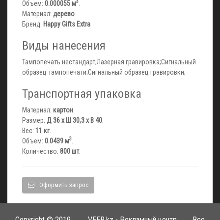
3
Объем:
0.000055 м
.
Материал:
дерево
.
Бренд:
Happy Gifts Extra
Виды нанесения
Тампопечать нестандарт;Лазерная гравировка;Сигнальный
образец тампопечати;Сигнальный образец гравировки;
Транспортная упаковка
Материал:
картон
.
Размер:
Д 36 x Ш 30,3 x В 40
.
Вес:
11 кг
.
3
Объем:
0.0439 м
.
Количество:
800 шт
.
Оформить запрос
Copyright © 2019.
VEER.kz - Рекламный центр
Все