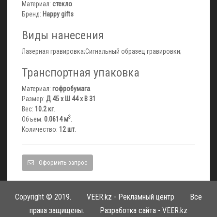
Материал:
стекло
.
Бренд:
Happy gifts
Виды нанесения
Лазерная гравировка;Сигнальный образец гравировки;
Транспортная упаковка
Материал:
гофробумага
.
Размер:
Д 45 x Ш 44 x В 31
.
Вес:
10.2 кг
.
3
Объем:
0.0614 м
.
Количество:
12 шт
.
Оформить запрос
Copyright © 2019.
VEER.kz - Рекламный центр
Все
права защищены. Разработка сайта -
VEER.kz