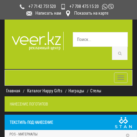
+7 708 475 15 20
+7 7142 751520
Написать нам
Показать на карте
Toggle
navigatio
Главная
Каталог Happy Gifts
Награды
Стелы
НАНЕСЕНИЕ ЛОГОТИПОВ
ТЕКСТИЛЬ ПОД НАНЕСЕНИЕ
POS - МАТЕРИАЛЫ