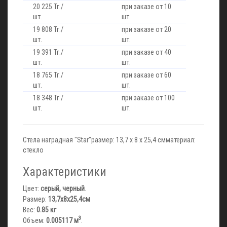
20 225 Тг./
при заказе от 10
шт.
шт.
19 808 Тг./
при заказе от 20
шт.
шт.
19 391 Тг./
при заказе от 40
шт.
шт.
18 765 Тг./
при заказе от 60
шт.
шт.
18 348 Тг./
при заказе от 100
шт.
шт.
Стела наградная "Star"размер: 13,7 х 8 х 25,4 смматериал:
стекло
Характеристики
Цвет:
серый, черный
.
Размер:
13,7х8х25,4см
Вес:
0.85 кг
.
3
Объем:
0.005117 м
.