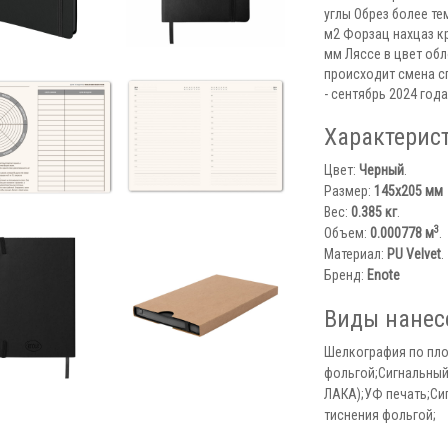
углы Обрез более те
м2 Форзац нахцаз к
мм Ляссе в цвет об
происходит смена с
- сентябрь 2024 год
Характерис
Цвет:
Черный
.
Размер:
145х205 мм
Вес:
0.385 кг
.
3
Объем:
0.000778 м
.
Материал:
PU Velvet
.
Бренд:
Enote
Виды нанес
Шелкография по пло
фольгой;Сигнальный
ЛАКА);УФ печать;Си
тиснения фольгой;