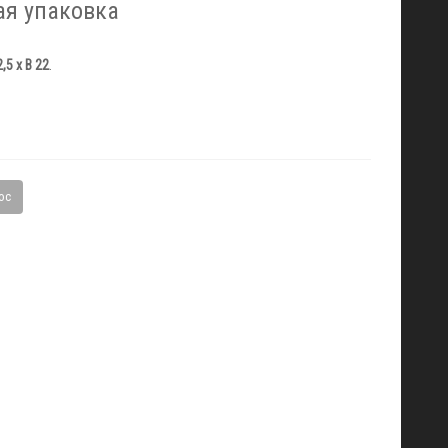
ая упаковка
,5 x В 22
.
ос