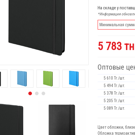
На складе у постав
*Информация обновля
Минимальная сумма 
5 783 т
Оптовые це
5 610 Тг./шт.
5 494 Тг./шт.
5 378 Тг./шт.
5 205 Тг./шт.
5 089 Тг./шт.
Цвет обложки, близк
Обложка термоактивн