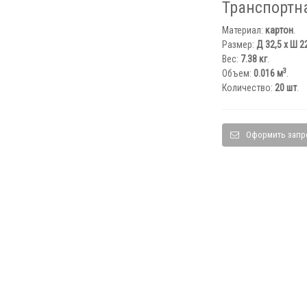
Транспортн
Материал:
картон
.
Размер:
Д 32,5 x Ш 22
Вес:
7.38 кг
.
3
Объем:
0.016 м
.
Количество:
20 шт
.
Оформить запр