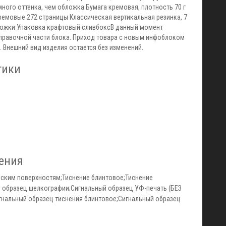
много оттенка, чем обложка Бумага кремовая, плотность 70 г
ремовые 272 страницы Классическая вертикальная резинка, 7
ложки Упаковка крафтовый сливбоксВ данный момент
правочной части блока. Приход товара с новым инфоблоком
а. Внешний вид изделия остается без изменений.
тики
ения
ским поверхностям;Тиснение блинтовое;Тиснение
 образец шелкографии;Сигнальный образец УФ-печать (БЕЗ
гнальный образец тиснения блинтовое;Сигнальный образец