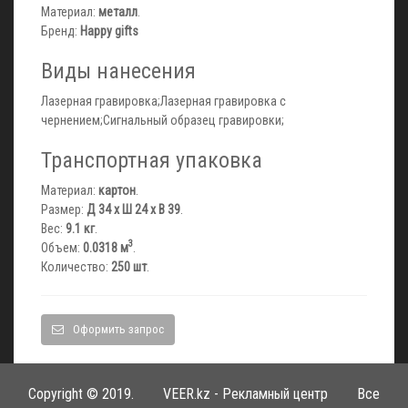
Материал:
металл
.
Бренд:
Happy gifts
Виды нанесения
Лазерная гравировка;Лазерная гравировка с
чернением;Сигнальный образец гравировки;
Транспортная упаковка
Материал:
картон
.
Размер:
Д 34 x Ш 24 x В 39
.
Вес:
9.1 кг
.
3
Объем:
0.0318 м
.
Количество:
250 шт
.
Оформить запрос
Copyright © 2019.
VEER.kz - Рекламный центр
Все