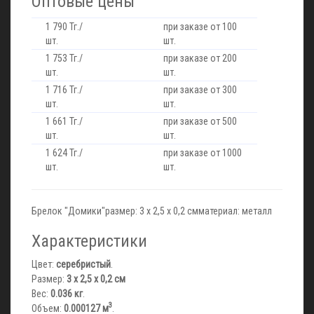
Оптовые цены
1 790 Тг./
при заказе от 100
шт.
шт.
1 753 Тг./
при заказе от 200
шт.
шт.
1 716 Тг./
при заказе от 300
шт.
шт.
1 661 Тг./
при заказе от 500
шт.
шт.
1 624 Тг./
при заказе от 1000
шт.
шт.
Брелок "Домики"размер: 3 х 2,5 х 0,2 смматериал: металл
Характеристики
Цвет:
серебристый
.
Размер:
3 х 2,5 х 0,2 см
Вес:
0.036 кг
.
3
Объем:
0.000127 м
.