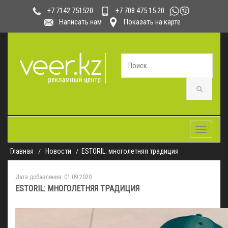
+7 708 475 15 20
+7 7142 751520
Написать нам
Показать на карте
Toggle
navigatio
Главная
Новости
ESTORIL: многолетняя традиция
Дата добавления: 01.09.2020
ESTORIL: МНОГОЛЕТНЯЯ ТРАДИЦИЯ